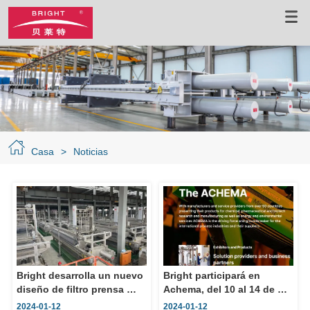
Casa
>
Noticias
Bright desarrolla un nuevo 
Bright participará en 
diseño de filtro prensa 
Achema, del 10 al 14 de 
para ayudar a los clientes 
junio de 2024, foro mundial 
2024-01-12
2024-01-12