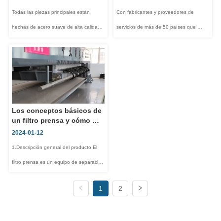
a mejorar la operación
y feria líder de las 
Todas las piezas principales están 
Con fabricantes y proveedores de 
industrias de procesos.
hechas de acero suave de alta calidad 
servicios de más de 50 países que 
y luego se completan mediante 
presentan sus productos para la 
soldadura por arco de CO2. Después 
investigación y fabricación química, 
del tratamiento de endurecimiento a alta 
farmacéutica y biotecnológica, así como 
temperatura, se procede a un chorro de 
para servicios energéticos y 
arena con flujo de aire a alta v...
medioambientales, ACHEMA es la 
Los conceptos básicos de 
fuerza impulso...
un filtro prensa y cómo 
funciona
2024-01-12
1.Descripción general del producto El 
filtro prensa es un equipo de separación 
sólido-líquido. Este equipo industrial 
1
2
tiene una larga historia con más 
ventajas, como una mejor separación, 